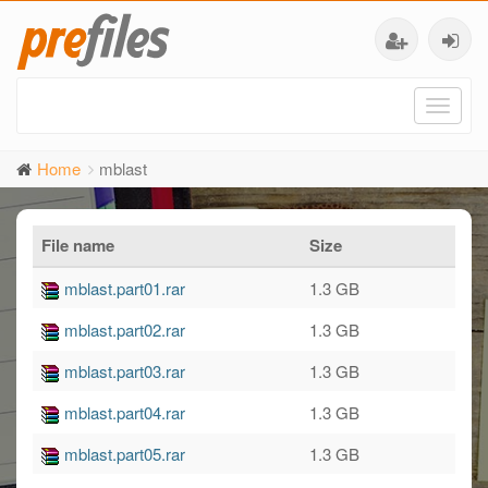
Toggl
naviga
Home
mblast
File name
Size
mblast.part01.rar
1.3 GB
mblast.part02.rar
1.3 GB
mblast.part03.rar
1.3 GB
mblast.part04.rar
1.3 GB
mblast.part05.rar
1.3 GB